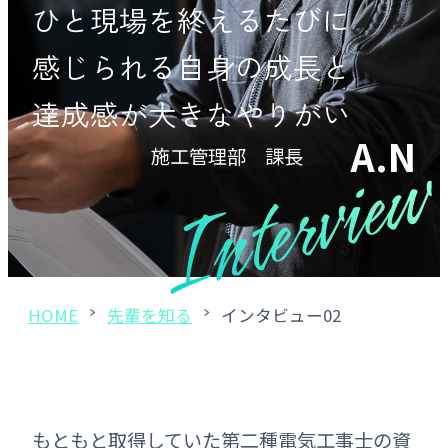
ひと現場を終えるたびに
募集要項
感じられる自身の成長と
達成感が大きなやりがい
サイトマップ
A.N
施工管理部 課長
メールで応募する
HOME
先輩を知る
インタビュー02
電話でのお問い合わせ
052-931-2501
もともと取得していた第二種電気工事士の資
営業時間 平日8:00~17:00