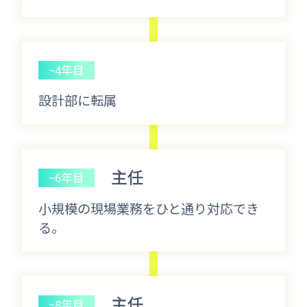
~4年目
設計部に転属
主任
~6年目
小規模の現場業務をひと通り対応でき
る。
主任
~8年目