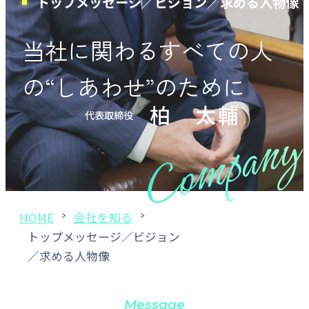
トップメッセージ／ビジョン／求める人物像
募集要項
当社に関わるすべての人
の“しあわせ”のために
サイトマップ
柏 太輔
代表取締役
メールで応募する
HOME
会社を知る
トップメッセージ／ビジョン
電話でのお問い合わせ
052-931-2501
／求める人物像
営業時間 平日8:00~17:00
Message